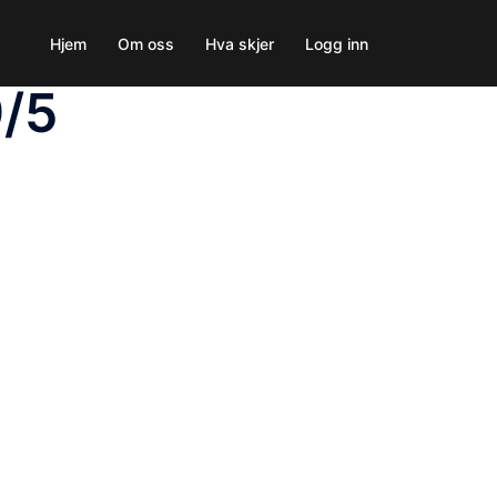
Hjem
Om oss
Hva skjer
Logg inn
9/5