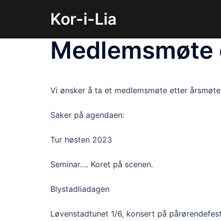
Hopp
Kor-i-Lia
til
innhold
Medlemsmøte e
Vi ønsker å ta et medlemsmøte etter årsmøte
Saker på agendaen:
Tur høsten 2023
Seminar…. Koret på scenen.
Blystadliadagen
Løvenstadtunet 1/6, konsert på pårørendefest