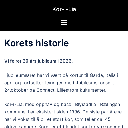
Hopp
Kor-i-Lia
til
innhold
Toggle
menu
Korets historie
Vi feirer 30 års jubileum i 2026.
I jubileumsåret har vi vært på kortur til Garda, Italia i
april og fortsetter feiringen med Jubileumskonsert
24.oktober på Connect, Lillestrøm kultursenter.
Kor-i-Lia, med opphav og base i Blystadlia i Rælingen
kommune, har eksistert siden 1996. De siste par årene
har vi vokst til å bli et stort kor, som teller ca. 45
aktive sangere. Koret er et blandet kor for voksne med