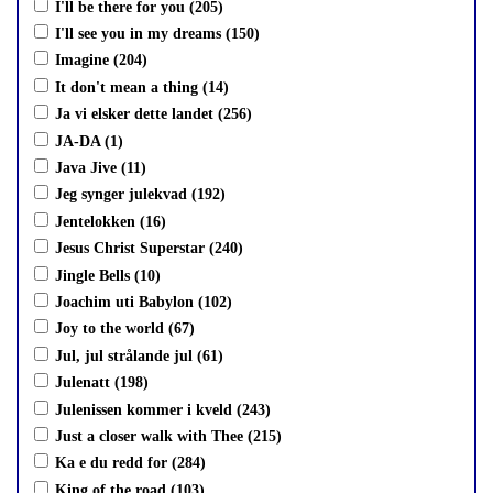
I'll be there for you (205)
I'll see you in my dreams (150)
Imagine (204)
It don't mean a thing (14)
Ja vi elsker dette landet (256)
JA-DA (1)
Java Jive (11)
Jeg synger julekvad (192)
Jentelokken (16)
Jesus Christ Superstar (240)
Jingle Bells (10)
Joachim uti Babylon (102)
Joy to the world (67)
Jul, jul strålande jul (61)
Julenatt (198)
Julenissen kommer i kveld (243)
Just a closer walk with Thee (215)
Ka e du redd for (284)
King of the road (103)