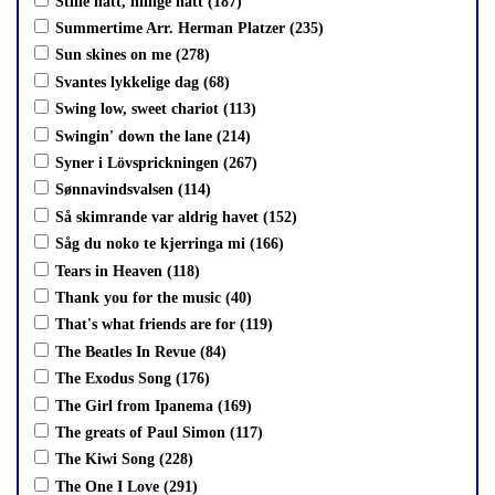
Stille natt, hillige natt (187)
Summertime Arr. Herman Platzer (235)
Sun skines on me (278)
Svantes lykkelige dag (68)
Swing low, sweet chariot (113)
Swingin' down the lane (214)
Syner i Lövsprickningen (267)
Sønnavindsvalsen (114)
Så skimrande var aldrig havet (152)
Såg du noko te kjerringa mi (166)
Tears in Heaven (118)
Thank you for the music (40)
That's what friends are for (119)
The Beatles In Revue (84)
The Exodus Song (176)
The Girl from Ipanema (169)
The greats of Paul Simon (117)
The Kiwi Song (228)
The One I Love (291)