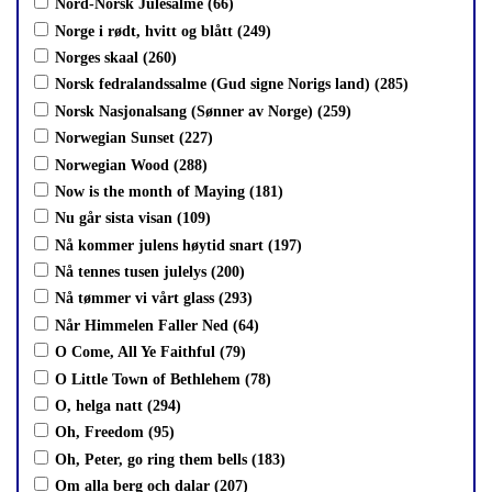
Nord-Norsk Julesalme (66)
Norge i rødt, hvitt og blått (249)
Norges skaal (260)
Norsk fedralandssalme (Gud signe Norigs land) (285)
Norsk Nasjonalsang (Sønner av Norge) (259)
Norwegian Sunset (227)
Norwegian Wood (288)
Now is the month of Maying (181)
Nu går sista visan (109)
Nå kommer julens høytid snart (197)
Nå tennes tusen julelys (200)
Nå tømmer vi vårt glass (293)
Når Himmelen Faller Ned (64)
O Come, All Ye Faithful (79)
O Little Town of Bethlehem (78)
O, helga natt (294)
Oh, Freedom (95)
Oh, Peter, go ring them bells (183)
Om alla berg och dalar (207)