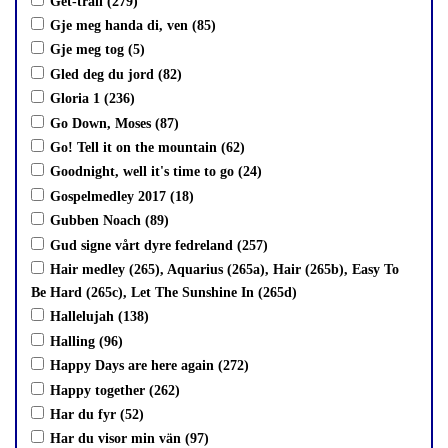
Get-trall (279)
Gje meg handa di, ven (85)
Gje meg tog (5)
Gled deg du jord (82)
Gloria 1 (236)
Go Down, Moses (87)
Go! Tell it on the mountain (62)
Goodnight, well it's time to go (24)
Gospelmedley 2017 (18)
Gubben Noach (89)
Gud signe vårt dyre fedreland (257)
Hair medley (265), Aquarius (265a), Hair (265b), Easy To
Be Hard (265c), Let The Sunshine In (265d)
Hallelujah (138)
Halling (96)
Happy Days are here again (272)
Happy together (262)
Har du fyr (52)
Har du visor min vän (97)