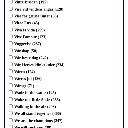
Vinterbruden (195)
Visa vid vindens ängar (128)
Vise for gærne jinter (53)
Vitae Lux (43)
Viva la vida (299)
Vive l'amour (123)
Vuggevise (237)
Vänskap (58)
Vår beste dag (242)
Vår Herres klinkekuler (234)
Våren (124)
Vårres jul (186)
Vårsøg (71)
Wade in the water (125)
Wake up, little Susie (266)
Walking in the air (208)
We all stand together (300)
We are the champions (247)
We will rock you (39)