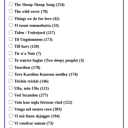
The Shoop Shoop Song (154)
The wild rover (70)
Things we do for love (42)
Ti tusen tommeltotta (33)
Tiden / Fedrejord (217)
Til Ungdommen (173)
Till havs (120)
Tir n'a Noir (7)
To trøytte fuglar (Two sleepy people) (3)
Tourdion (178)
Tove Karoline Knutsen medley (174)
Trickle trickle (146)
Ulla, min Ulla (121)
Ved Stranden (277)
Vem kan segla förutan vind (122)
Venga nel nostro coro (303)
Vi må finne skjegget (194)
Vi vandrar saman (73)