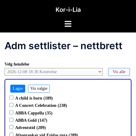
Hopp
Kor-i-Lia
til
innhold
Toggle
menu
Adm settlister – nettbrett
Velg hendelse
Vis alle
A child is born (189)
A Concert Celebration (238)
ABBA Cappella (35)
ABBA Gold (147)
Adventstid (209)
Aftontankar vid Fridas ruta (289)