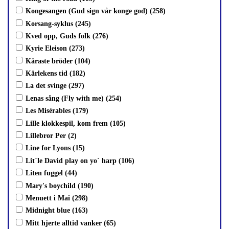
Kongesangen (Gud sign vår konge god) (258)
Korsang-syklus (245)
Kved opp, Guds folk (276)
Kyrie Eleison (273)
Käraste bröder (104)
Kärlekens tid (182)
La det svinge (297)
Lenas sång (Fly with me) (254)
Les Misérables (179)
Lille klokkespil, kom frem (105)
Lillebror Per (2)
Line for Lyons (15)
Lit`le David play on yo` harp (106)
Liten fuggel (44)
Mary's boychild (190)
Menuett i Mai (298)
Midnight blue (163)
Mitt hjerte alltid vanker (65)