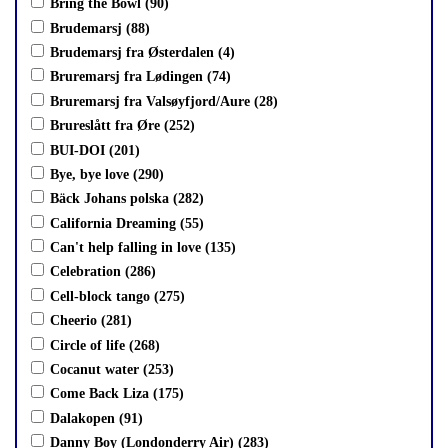
Bring the Bowl (90)
Brudemarsj (88)
Brudemarsj fra Østerdalen (4)
Bruremarsj fra Lødingen (74)
Bruremarsj fra Valsøyfjord/Aure (28)
Brureslått fra Øre (252)
BUI-DOI (201)
Bye, bye love (290)
Bäck Johans polska (282)
California Dreaming (55)
Can't help falling in love (135)
Celebration (286)
Cell-block tango (275)
Cheerio (281)
Circle of life (268)
Cocanut water (253)
Come Back Liza (175)
Dalakopen (91)
Danny Boy (Londonderry Air) (283)