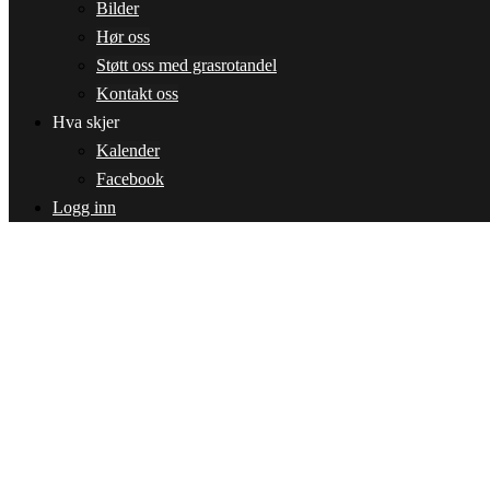
Bilder
Hør oss
Støtt oss med grasrotandel
Kontakt oss
Hva skjer
Kalender
Facebook
Logg inn