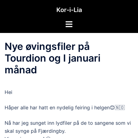
Hopp
Kor-i-Lia
til
innhold
Toggle
menu
Nye øvingsfiler på
Tourdion og I januari
månad
Hei
Håper alle har hatt en nydelig feiring i helgen😊🇳🇴
Nå har jeg sunget inn lydfiler på de to sangene som vi
skal synge på Fjærdingby.