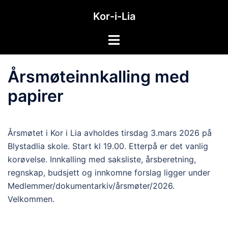
Hopp
Kor-i-Lia
til
innhold
Toggle
menu
Årsmøteinnkalling med
papirer
Årsmøtet i Kor i Lia avholdes tirsdag 3.mars 2026 på
Blystadlia skole. Start kl 19.00. Etterpå er det vanlig
korøvelse. Innkalling med saksliste, årsberetning,
regnskap, budsjett og innkomne forslag ligger under
Medlemmer/dokumentarkiv/årsmøter/2026.
Velkommen.