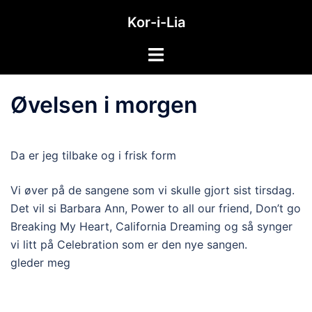
Hopp
Kor-i-Lia
til
innhold
Toggle
menu
Øvelsen i morgen
Da er jeg tilbake og i frisk form
Vi øver på de sangene som vi skulle gjort sist tirsdag.
Det vil si Barbara Ann, Power to all our friend, Don’t go
Breaking My Heart, California Dreaming og så synger
vi litt på Celebration som er den nye sangen.
gleder meg