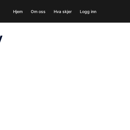
Hjem
Om oss
Hva skjer
Logg inn
v