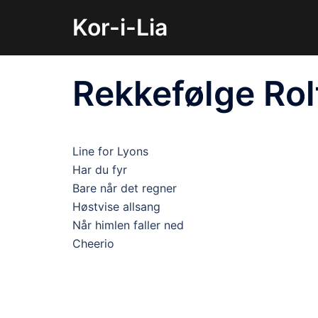
Hopp
Kor-i-Lia
til
innhold
Rekkefølge Ro
Line for Lyons
Har du fyr
Bare når det regner
Høstvise allsang
Når himlen faller ned
Cheerio