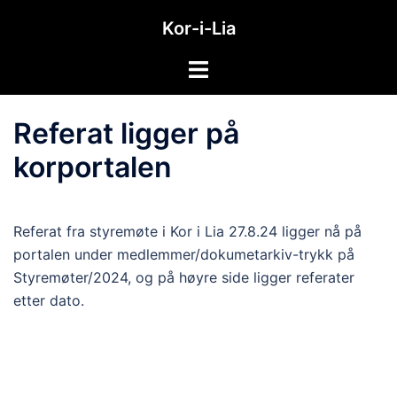
Hopp
Kor-i-Lia
til
innhold
Toggle
menu
Referat ligger på
korportalen
Referat fra styremøte i Kor i Lia 27.8.24 ligger nå på
portalen under medlemmer/dokumetarkiv-trykk på
Styremøter/2024, og på høyre side ligger referater
etter dato.