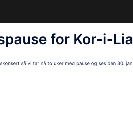
spause for Kor-i-Li
rskonsert så vi tar nå to uker med pause og ses den 30. jan 