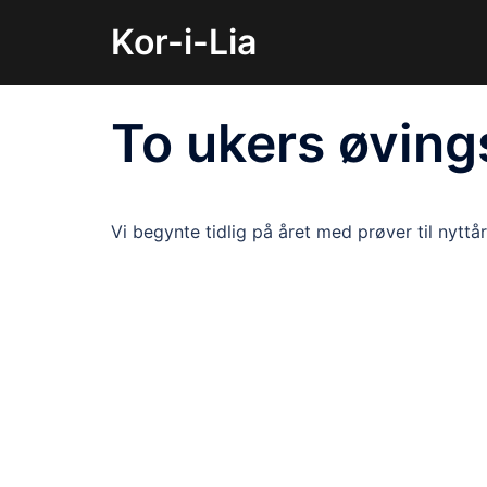
Hopp
Kor-i-Lia
til
innhold
To ukers øving
Vi begynte tidlig på året med prøver til nyttå