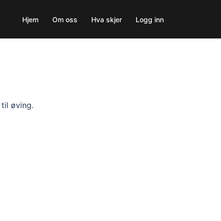
Hjem
Om oss
Hva skjer
Logg inn
a
til øving.