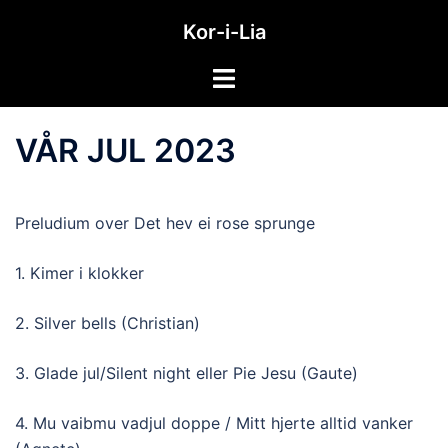
Hopp
Kor-i-Lia
til
innhold
Toggle
menu
VÅR JUL 2023
Preludium over Det hev ei rose sprunge
1. Kimer i klokker
2. Silver bells (Christian)
3. Glade jul/Silent night eller Pie Jesu (Gaute)
4. Mu vaibmu vadjul doppe / Mitt hjerte alltid vanker