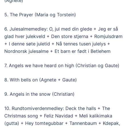
(Agnete)
5. The Prayer (Maria og Torstein)
6. Julesalmemedley: O, jul med din glede + Jeg er så
glad hver julekveld + Den store stjerna + Romjulsdrøm
+ I denne søte juletid + Nå tennes tusen julelys +
Nordnorsk julesalme + Et barn er født i Betlehem
7. Angels we have heard on high (Christian og Gaute)
8. With bells on (Agnete + Gaute)
9. Angels in the snow (Christian)
10. Rundtomiverdenmedley: Deck the halls + The
Christmas song + Feliz Navidad + Meli kalikimaka
(gutta) + Hey tomtegubbar + Tannenbaum + Kdepak,