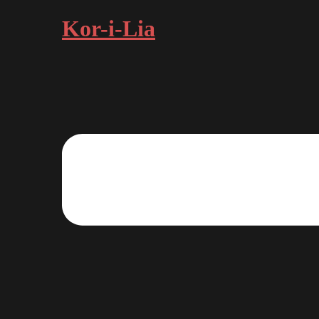
Hopp
Kor-i-Lia
til
innhold
Toggle
menu