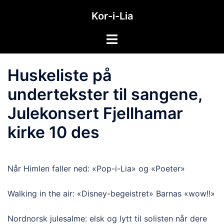
Hopp
Kor-i-Lia
til
innhold
Toggle
menu
Huskeliste på
undertekster til sangene,
Julekonsert Fjellhamar
kirke 10 des
Når Himlen faller ned: «Pop-i-Lia» og «Poeter»
Walking in the air: «Disney-begeistret» Barnas «wow!!»
Nordnorsk julesalme: elsk og lytt til solisten når dere